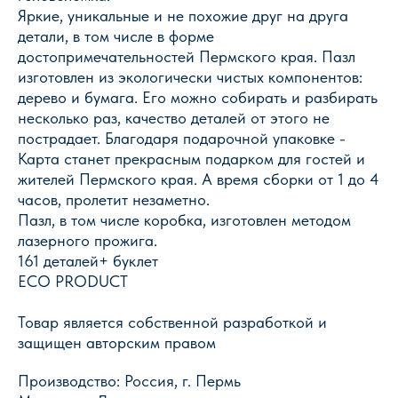
Яркие, уникальные и не похожие друг на друга
детали, в том числе в форме
достопримечательностей Пермского края. Пазл
изготовлен из экологически чистых компонентов:
дерево и бумага. Его можно собирать и разбирать
несколько раз, качество деталей от этого не
пострадает. Благодаря подарочной упаковке -
Карта станет прекрасным подарком для гостей и
жителей Пермского края. А время сборки от 1 до 4
Магазин Книги «Лира»
часов, пролетит незаметно.
Пазл, в том числе коробка, изготовлен методом
г. Пермь, ул. Леонова, 10
лазерного прожига.
смотреть на карте
161 деталей+ буклет
+7 (342) 226-44-10
ECO PRODUCT
+7 902 478-01-11
пн-пт 10.00 - 19.00
Товар является собственной разработкой и
сб 10.00 - 18.00
защищен авторским правом
без обеда
вс выходной
Производство: Россия, г. Пермь