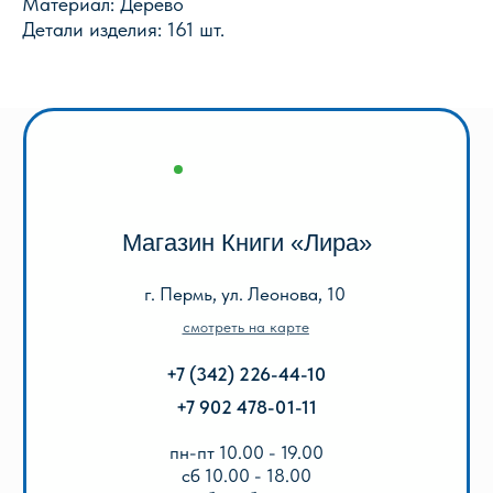
Материал: Дерево
Оптовый отдел «Лира-2»
Детали изделия: 161 шт.
г. Пермь, ул. Голева, 9а
смотреть на карте
+7 (342) 206-96-91
пн-пт 9.00 - 18.00
без обеда
сб, вс выходной
КАТАЛОГ
Акции
Популярные
Для школы
Для дошкольников
Игры, пазлы, канцтовары
О Перми и Пермском крае
Все товары
ИНФОРМАЦИЯ