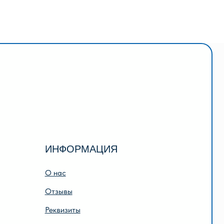
НФОРМАЦИЯ
нас
тзывы
квизиты
лата и доставка
дарочный сертификат
исание игр