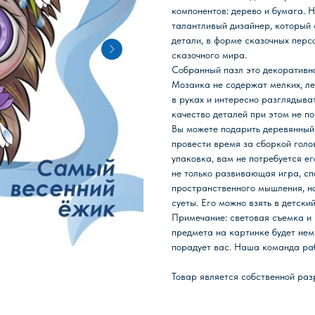
компонентов: дерево и бумага. 
талантливый дизайнер, который 
детали, в форме сказочных перс
сказочного мира.
Собранный пазл это декоративно
Мозаика не содержат мелких, ле
в руках и интересно разглядыват
качество деталей при этом не по
Вы можете подарить деревянный 
провести время за сборкой голо
упаковка, вам не потребуется е
не только развивающая игра, с
пространственного мышления, но
суеты. Его можно взять в детский
Примечание: световая съемка и р
ИКИ
КАНЦТОВАРЫ
предмета на картинке будет немн
порадует вас. Наша команда раб
ПАЗЛЫ
ИГРЫ
ПОИСК
Товар является собственной ра