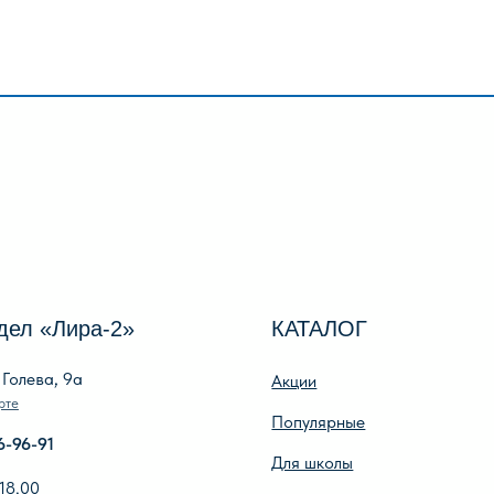
Лира-2»
КАТАЛОГ
И
, 9а
Акции
О 
Популярные
О
Для школы
Ре
Для дошкольников
Оп
Игры, пазлы, канцтовары
По
О Перми и Пермском крае
Оп
Все товары