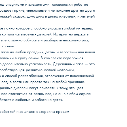
Над рисунками и элементами головоломки работает
создает яркие, уникальные и не похожие друг на друга
онажей сказок, домашних и диких животных, и жителей
е панно которое способно украсить любой интерьер.
гко проглатываемых деталей. Их приятно держать
ь, его можно собирать и разбирать несколько раз,
страдает.
пазл на любой праздник, детям и взрослым или повод
воломки в кругу семьи. В комплекте подарочная
го дополнительно упаковывать. Деревянный пазл — это
пособствующая развитию мелкой моторики,
 и способ расслабления, отвлечения от повседневной
 сад, в гости или просто так на любой праздник.
азные дисплеи могут привести к тому, что цвет
ого отличаться от реального, но он в любом случае
отает с любовью и заботой о детях.
зработкой и защищен авторским правом