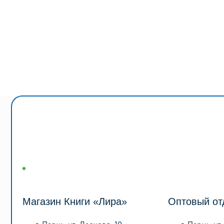
КРАЕВЕДЕНИЕ
Магазин Книги «Лира»
Оптовый отдел «
г. Пермь, ул. Леонова, 10
г. Пермь, ул. Голева
смотреть на карте
смотреть на карте
+7 (342) 226-44-10
+7 (342) 206-96-91
+7 902 478-01-11
пн-пт 9.00 - 18.00
без обеда
пн-пт 10.00 - 19.00
сб, вс выходной
сб 10.00 - 18.00