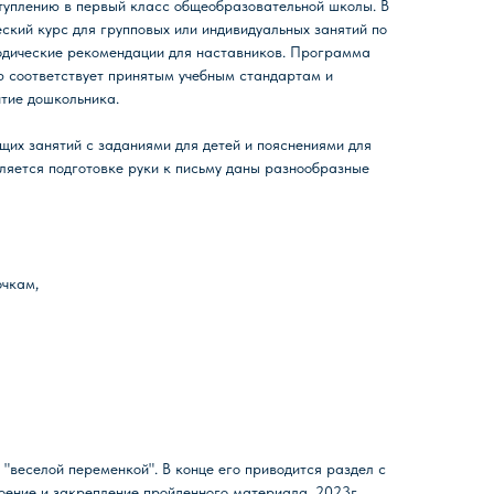
туплению в первый класс общеобразовательной школы. В
ский курс для групповых или индивидуальных занятий по
одические рекомендации для наставников. Программа
ю соответствует принятым учебным стандартам и
тие дошкольника.
щих занятий с заданиями для детей и пояснениями для
ляется подготовке руки к письму даны разнообразные
очкам,
"веселой переменкой". В конце его приводится раздел с
ение и закрепление пройденного материала. 2023г.