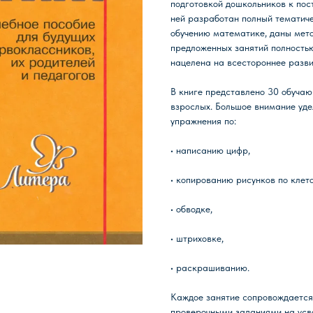
подготовкой дошкольников к пос
ней разработан полный тематиче
обучению математике, даны мет
предложенных занятий полность
нацелена на всестороннее разви
В книге представлено 30 обучаю
взрослых. Большое внимание уде
упражнения по:
• написанию цифр,
• копированию рисунков по клет
• обводке,
• штриховке,
• раскрашиванию.
ИКИ
КАНЦТОВАРЫ
Каждое занятие сопровождается 
проверочными заданиями на усво