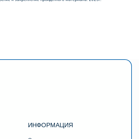
НФОРМАЦИЯ
нас
тзывы
квизиты
лата и доставка
дарочный сертификат