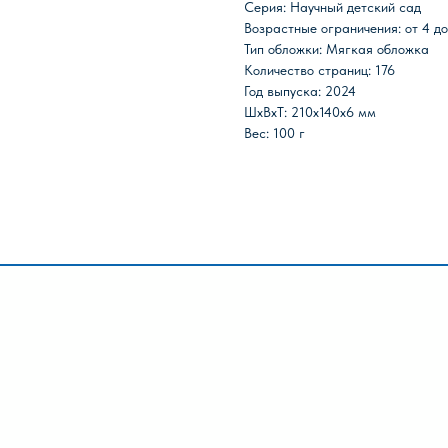
Серия: Научный детский сад
Возрастные ограничения: от 4 до
ИКИ
КАНЦТОВАРЫ
Тип обложки: Мягкая обложка
ПАЗЛЫ
ИГРЫ
Количество страниц: 176
ПОИСК
Год выпуска: 2024
ШxВxТ: 210x140x6 мм
Вес: 100 г
Лира-2»
КАТАЛОГ
И
, 9а
Акции
О 
Популярные
О
Для школы
Ре