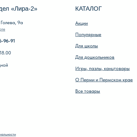
Для дошкольников
Оп
Игры, пазлы, канцтовары
По
О Перми и Пермском крае
Оп
Все товары