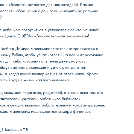
и» и «бюджет» остаются для них загадкой. Как же
аспекты обращения с деньгами и научить их разумно
?
с ребенком погрузиться в увлекательное чтение новой
кий Центр СФЕРА» «
Занимательная экономика
»!
 Глеба и Демида маленькие читатели отправляются в
ному Рублю, чтобы узнать ответы на все интересующие
ют для себя историю появления денег, научатся
оймут важность экономии и узнают, когда стоит
, а когда лучше воздержаться от этого шага. Кроме
ость труда в жизни каждого человека.
ником для педагогов, родителей, а также всех тех, кто
питателей, учителей, работников библиотек,
ов и секций, включая робототехнику и конструирование.
самим маленьким исследователям мира финансов!
., Шипошина Т.В.