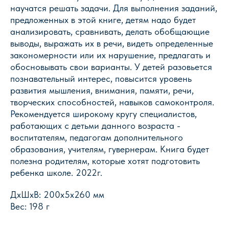
научатся решать задачи. Для выполнения заданий,
предложенных в этой книге, детям надо будет
анализировать, сравнивать, делать обобщающие
выводы, выражать их в речи, видеть определенные
закономерности или их нарушение, предлагать и
обосновывать свои варианты. У детей разовьется
познавательный интерес, повысится уровень
Магазин Книги «Лира»
развития мышления, внимания, памяти, речи,
творческих способностей, навыков самоконтроля.
г. Пермь, ул. Леонова, 10
Рекомендуется широкому кругу специалистов,
смотреть на карте
работающих с детьми данного возраста -
+7 (342) 226-44-10
воспитателям, педагогам дополнительного
+7 902 478-01-11
образования, учителям, гувернерам. Книга будет
пн-пт 10.00 - 19.00
полезна родителям, которые хотят подготовить
сб 10.00 - 18.00
ребенка школе. 2022г.
без обеда
вс выходной
ДxШxВ: 200x5x260 мм
Оптовый отдел «Лира-2»
Вес: 198 г
г. Пермь, ул. Голева, 9а