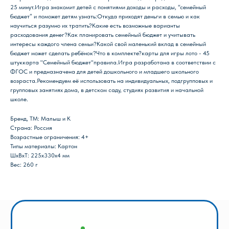
25 минут.Игра знакомит детей с понятиями доходы и расходы, “семейный
бюджет” и поможет детям узнать:Откуда приходят деньги в семью и как
научиться разумно их тратить?Какие есть возможные варианты
расходования денег?Как планировать семейный бюджет и учитывать
интересы каждого члена семьи?Какой свой маленький вклад в семейный
бюджет может сделать ребёнок?Что в комплекте?карты для игры лото - 45
Магазин Книги «Лира»
штуккарта "Семейный бюджет"правила.Игра разработана в соответствии с
ФГОС и предназначена для детей дошкольного и младшего школьного
г. Пермь, ул. Леонова, 10
возраста.Рекомендуем её использовать на индивидуальных, подгрупповых и
смотреть на карте
групповых занятиях дома, в детском саду, студиях развития и начальной
школе.
+7 (342) 226-44-10
+7 902 478-01-11
Бренд, ТМ: Малыш и К
пн-пт 10.00 - 19.00
Страна: Россия
сб 10.00 - 18.00
Возрастные ограничения: 4+
без обеда
Типы материалы: Картон
вс выходной
ШxВxТ: 225x330x4 мм
Вес: 260 г
Оптовый отдел «Лира-2»
г. Пермь, ул. Голева, 9а
смотреть на карте
+7 (342) 206-96-91