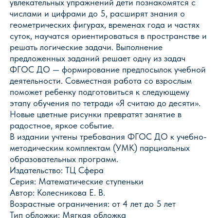
увлекательных упражнений дети познакомятся с
числами и цифрами до 5, расширят знания о
геометрических фигурах, временах года и частях
суток, научатся ориентироваться в пространстве и
решать логические задачи. Выполнение
предложенных заданий решает одну из задач
ФГОС ДО — формирование предпосылок учебной
деятельности. Совместная работа со взрослым
поможет ребенку подготовиться к следующему
этапу обучения по тетради «Я считаю до десяти».
Новые цветные рисунки превратят занятие в
радостное, яркое событие.
Магазин Книги «Лира»
В издании учтены требования ФГОС ДО к учебно-
г. Пермь, ул. Леонова, 10
методическим комплектам (УМК) парциальных
смотреть на карте
образовательных программ.
Издательство: ТЦ Сфера
+7 (342) 226-44-10
Серия: Математические ступеньки
+7 902 478-01-11
Автор: Колесникова Е. В.
пн-пт 10.00 - 19.00
сб 10.00 - 18.00
Возрастные ограничения: от 4 лет до 5 лет
без обеда
Тип обложки: Мягкая обложка
вс выходной