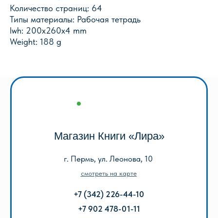
Количество страниц: 64
Типы материалы: Рабочая тетрадь
Оптовый отдел «Лира-2»
lwh: 200x260x4 mm
г. Пермь, ул. Голева, 9а
Weight: 188 g
смотреть на карте
+7 (342) 206-96-91
пн-пт 9.00 - 18.00
без обеда
сб, вс выходной
КАТАЛОГ
Акции
Популярные
Для школы
Для дошкольников
Игры, пазлы, канцтовары
О Перми и Пермском крае
Все товары