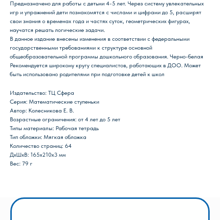
Предназначено для работы с детьми 4-5 лет. Через систему увлекательных
игр и упражнений дети познакомятся с числами и цифрами до 5, расширят
свои знания о временах года и частях суток, геометрических фигурах,
научатся решать логические задачи.
В данное издание внесены изменения в соответствии с федеральными
государственными требованиями к структуре основной
общеобразовательной программы дошкольного образования. Черно-белая
Магазин Книги «Лира»
Рекомендуется широкому кругу специалистов, работающих в ДОО. Может
быть использовано родителями при подготовке детей к школ
г. Пермь, ул. Леонова, 10
смотреть на карте
Издательство: ТЦ Сфера
+7 (342) 226-44-10
Серия: Математические ступеньки
+7 902 478-01-11
Автор: Колесникова Е. В.
Возрастные ограничения: от 4 лет до 5 лет
пн-пт 10.00 - 19.00
Типы материалы: Рабочая тетрадь
сб 10.00 - 18.00
Тип обложки: Мягкая обложка
без обеда
Количество страниц: 64
вс выходной
ДxШxВ: 165x210x3 мм
Вес: 79 г
Оптовый отдел «Лира-2»
г. Пермь, ул. Голева, 9а
смотреть на карте
+7 (342) 206-96-91