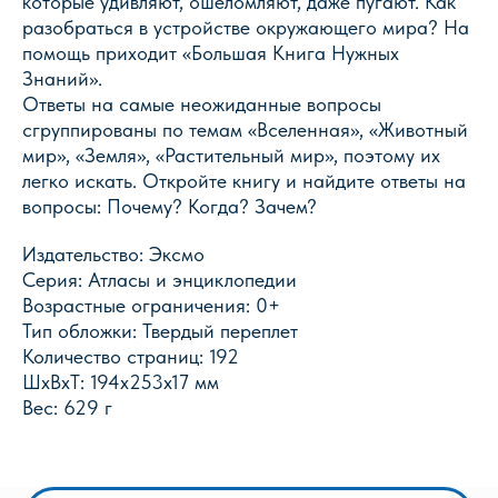
которые удивляют, ошеломляют, даже пугают. Как
разобраться в устройстве окружающего мира? На
помощь приходит «Большая Книга Нужных
Знаний».
Ответы на самые неожиданные вопросы
сгруппированы по темам «Вселенная», «Животный
мир», «Земля», «Растительный мир», поэтому их
Магазин Книги «Лира»
легко искать. Откройте книгу и найдите ответы на
г. Пермь, ул. Леонова, 10
вопросы: Почему? Когда? Зачем?
смотреть на карте
Издательство: Эксмо
+7 (342) 226-44-10
Серия: Атласы и энциклопедии
+7 902 478-01-11
Возрастные ограничения: 0+
пн-пт 10.00 - 19.00
Тип обложки: Твердый переплет
сб 10.00 - 18.00
без обеда
Количество страниц: 192
вс выходной
ШxВxТ: 194x253x17 мм
Вес: 629 г
Оптовый отдел «Лира-2»
г. Пермь, ул. Голева, 9а
смотреть на карте