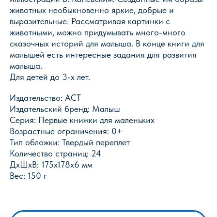
животных необыкновенно яркие, добрые и
выразительные. Рассматривая картинки с
животными, можно придумывать много-много
сказочных историй для малыша. В конце книги для
малышей есть интересные задания для развития
малыша.
Магазин Книги «Лира»
Для детей до 3-х лет.
г. Пермь, ул. Леонова, 10
смотреть на карте
Издательство: АСТ
Издательский бренд: Малыш
+7 (342) 226-44-10
Серия: Первые книжки для маленьких
+7 902 478-01-11
Возрастные ограничения: 0+
пн-пт 10.00 - 19.00
Тип обложки: Твердый переплет
сб 10.00 - 18.00
без обеда
Количество страниц: 24
вс выходной
ДxШxВ: 175x178x6 мм
Вес: 150 г
Оптовый отдел «Лира-2»
г. Пермь, ул. Голева, 9а
смотреть на карте