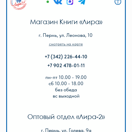
пн-пт 9.00 - 18.00
без обеда
сб, вс выходной
КАТАЛОГ
Акции
Популярные
Для школы
Для дошкольников
Игры, пазлы, канцтовары
О Перми и Пермском крае
Все товары
ИНФОРМАЦИЯ
О нас
Отзывы
Реквизиты
Оплата и доставка