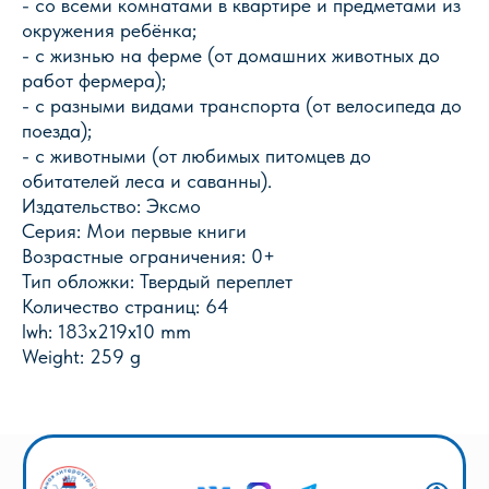
- со всеми комнатами в квартире и предметами из
окружения ребёнка;
- с жизнью на ферме (от домашних животных до
работ фермера);
- с разными видами транспорта (от велосипеда до
Магазин Книги «Лира»
поезда);
- с животными (от любимых питомцев до
г. Пермь, ул. Леонова, 10
обитателей леса и саванны).
смотреть на карте
Издательство: Эксмо
+7 (342) 226-44-10
Серия: Мои первые книги
+7 902 478-01-11
Возрастные ограничения: 0+
пн-пт 10.00 - 19.00
Тип обложки: Твердый переплет
сб 10.00 - 18.00
Количество страниц: 64
без обеда
вс выходной
lwh: 183x219x10 mm
Weight: 259 g
Оптовый отдел «Лира-2»
г. Пермь, ул. Голева, 9а
смотреть на карте
+7 (342) 206-96-91