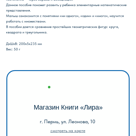
Данное пособие поможет развить у ребенка элементарные математические
г. Пермь, ул. Леонова, 10
представления.
Малыш ознакомится с понятиями «ни одного», «один» и «много», научится
смотреть на карте
работать с множествами.
+7 (342) 226-44-10
В пособии дается сравнение простейших геометрических фигур: круга,
+7 902 478-01-11
квадрата и треугольника.
пн-пт 10.00 - 19.00
ДxШxВ: 200x5x235 мм
сб 10.00 - 18.00
без обеда
Вес: 50 г
вс выходной
Оптовый отдел «Лира-2»
г. Пермь, ул. Голева, 9а
смотреть на карте
+7 (342) 206-96-91
пн-пт 9.00 - 18.00
без обеда
сб, вс выходной
КАТАЛОГ