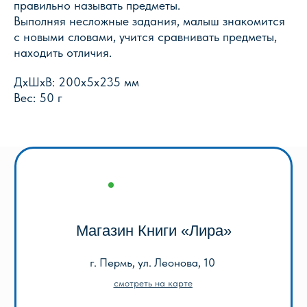
правильно называть предметы.
г. Пермь, ул. Леонова, 10
Выполняя несложные задания, малыш знакомится
смотреть на карте
с новыми словами, учится сравнивать предметы,
+7 (342) 226-44-10
находить отличия.
+7 902 478-01-11
ДxШxВ: 200x5x235 мм
пн-пт 10.00 - 19.00
сб 10.00 - 18.00
Вес: 50 г
без обеда
вс выходной
Оптовый отдел «Лира-2»
г. Пермь, ул. Голева, 9а
смотреть на карте
+7 (342) 206-96-91
пн-пт 9.00 - 18.00
без обеда
сб, вс выходной
КАТАЛОГ
Акции