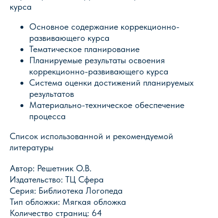
курса
Основное содержание коррекционно-
развивающего курса
Магазин Книги «Лира»
Тематическое планирование
г. Пермь, ул. Леонова, 10
Планируемые результаты освоения
смотреть на карте
коррекционно-развивающего курса
Система оценки достижений планируемых
+7 (342) 226-44-10
результатов
+7 902 478-01-11
Материально-техническое обеспечение
пн-пт 10.00 - 19.00
сб 10.00 - 18.00
процесса
без обеда
вс выходной
Список использованной и рекомендуемой
литературы
Оптовый отдел «Лира-2»
Автор: Решетник О.В.
г. Пермь, ул. Голева, 9а
Издательство: ТЦ Сфера
смотреть на карте
Серия: Библиотека Логопеда
+7 (342) 206-96-91
Тип обложки: Мягкая обложка
пн-пт 9.00 - 18.00
Количество страниц: 64
без обеда