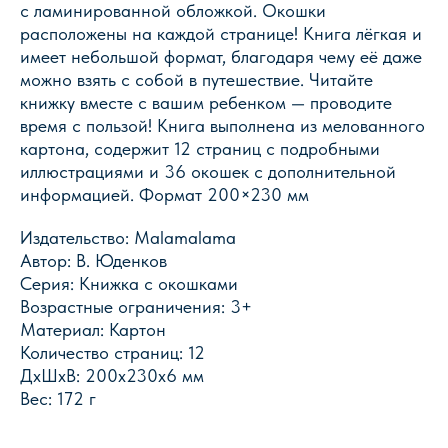
с ламинированной обложкой. Окошки
расположены на каждой странице! Книга лёгкая и
Магазин Книги «Лира»
имеет небольшой формат, благодаря чему её даже
г. Пермь, ул. Леонова, 10
можно взять с собой в путешествие. Читайте
смотреть на карте
книжку вместе с вашим ребенком — проводите
время с пользой! Книга выполнена из мелованного
+7 (342) 226-44-10
картона, содержит 12 страниц с подробными
+7 902 478-01-11
иллюстрациями и 36 окошек с дополнительной
пн-пт 10.00 - 19.00
сб 10.00 - 18.00
информацией. Формат 200×230 мм
без обеда
вс выходной
Издательство: Malamalama
Автор: В. Юденков
Оптовый отдел «Лира-2»
Серия: Книжка с окошками
Возрастные ограничения: 3+
г. Пермь, ул. Голева, 9а
смотреть на карте
Материал: Картон
Количество страниц: 12
+7 (342) 206-96-91
ДxШxВ: 200x230x6 мм
пн-пт 9.00 - 18.00
Вес: 172 г
без обеда
сб, вс выходной