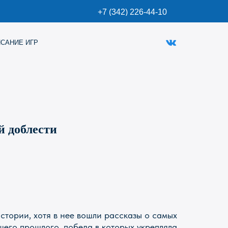
+7 (342) 226-44-10
й доблести
стории, хотя в нее вошли рассказы о самых
шего прошлого, победа в которых укрепляла