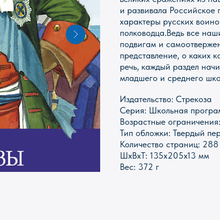
и развивала Российское 
характеры русских воино
полководца.Ведь все наш
подвигам и самоотвержен
представление, о каких 
речь, каждый раздел нач
младшего и среднего шко
Издательство: Стрекоза
Серия: Школьная прогр
Возрастные ограничения
Тип обложки: Твердый пе
Количество страниц: 288
ШxВxТ: 135x205x13 мм
ИКИ
КАНЦТОВАРЫ
Вес: 372 г
ПАЗЛЫ
ИГРЫ
ПОИСК