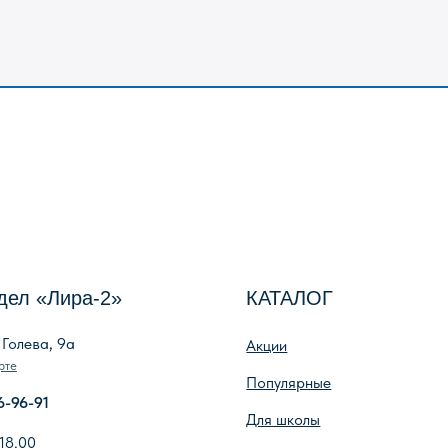
Лира-2»
КАТАЛОГ
И
, 9а
Акции
О 
Популярные
О
Для школы
Ре
Для дошкольников
Оп
Игры, пазлы, канцтовары
По
О Перми и Пермском крае
Оп
Все товары