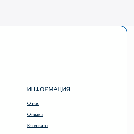
НФОРМАЦИЯ
нас
тзывы
квизиты
лата и доставка
дарочный сертификат
исание игр