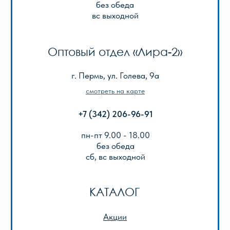
Игры, пазлы, канцтовары
О Перми и Пермском крае
Все товары
ИНФОРМАЦИЯ
О нас
Отзывы
Реквизиты
Оплата и доставка
Подарочный сертификат
Описание игр
ООО «Лира-2»
ИНН 5905042366
ОГРН 1025901223622
Публичная оферта
Политика конфиденциальности