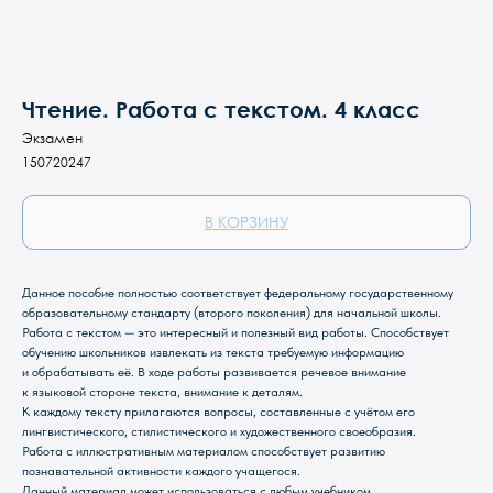
Чтение. Работа с текстом. 4 класс
Экзамен
150720247
В КОРЗИНУ
Данное пособие полностью соответствует федеральному государственному
образовательному стандарту (второго поколения) для начальной школы.
Работа с текстом — это интересный и полезный вид работы. Способствует
обучению школьников извлекать из текста требуемую информацию
и обрабатывать её. В ходе работы развивается речевое внимание
Магазин Книги «Лира»
к языковой стороне текста, внимание к деталям.
К каждому тексту прилагаются вопросы, составленные с учётом его
г. Пермь, ул. Леонова, 10
лингвистического, стилистического и художественного своеобразия.
смотреть на карте
Работа с иллюстративным материалом способствует развитию
познавательной активности каждого учащегося.
+7 (342) 226-44-10
Данный материал может использоваться с любым учебником.