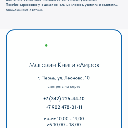
+7 902 478-01-11
Пособие адресовано учащимся начальных классов, учителям и родителям,
занимающимся с детьми.
пн-пт 10.00 - 19.00
сб 10.00 - 18.00
без обеда
вс выходной
Оптовый отдел «Лира-2»
г. Пермь, ул. Голева, 9а
смотреть на карте
+7 (342) 206-96-91
пн-пт 9.00 - 18.00
без обеда
сб, вс выходной
КАТАЛОГ
Акции
Популярные
Для школы
Для дошкольников