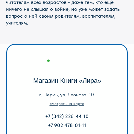
читателям всех возрастов - даже тем, кто ещё
ничего не слышал о войне, но уже может задать
Оптовый отдел «Лира-2»
вопрос о ней своим родителям, воспитателям,
учителям.
г. Пермь, ул. Голева, 9а
смотреть на карте
+7 (342) 206-96-91
пн-пт 9.00 - 18.00
без обеда
сб, вс выходной
КАТАЛОГ
Акции
Популярные
Для школы
Для дошкольников
Игры, пазлы, канцтовары
О Перми и Пермском крае
Все товары