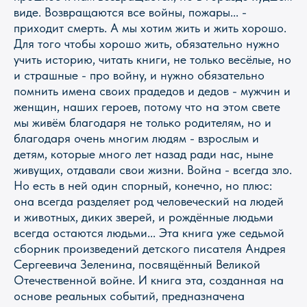
виде. Возвращаются все войны, пожары... -
приходит смерть. А мы хотим жить и жить хорошо.
Для того чтобы хорошо жить, обязательно нужно
учить историю, читать книги, не только весёлые, но
и страшные - про войну, и нужно обязательно
помнить имена своих прадедов и дедов - мужчин и
женщин, наших героев, потому что на этом свете
мы живём благодаря не только родителям, но и
благодаря очень многим людям - взрослым и
детям, которые много лет назад ради нас, ныне
живущих, отдавали свои жизни. Война - всегда зло.
Магазин Книги «Лира»
Но есть в ней один спорный, конечно, но плюс:
г. Пермь, ул. Леонова, 10
она всегда разделяет род человеческий на людей
смотреть на карте
и животных, диких зверей, и рождённые людьми
всегда остаются людьми... Эта книга уже седьмой
+7 (342) 226-44-10
сборник произведений детского писателя Андрея
+7 902 478-01-11
Сергеевича Зеленина, посвящённый Великой
пн-пт 10.00 - 19.00
Отечественной войне. И книга эта, созданная на
сб 10.00 - 18.00
без обеда
основе реальных событий, предназначена
вс выходной