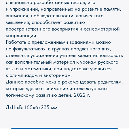
специально разработанных тестов, игр
и упражнений, направленных на развитие памяти,
внимания, наблюдательности, логического
мышления; способствует развитию
пространственного восприятия и сенсомоторной
координации.
Работать с предложенными заданиями можно
Магазин Книги «Лира»
на факультативах, в группах продленного дня,
г. Пермь, ул. Леонова, 10
отдельные упражнения учитель может использовать
смотреть на карте
как дополнительный материал к урокам русского
+7 (342) 226-44-10
языка и математики, при подготовке учащихся
+7 902 478-01-11
к олимпиадам и викторинам.
Данное пособие можно рекомендовать родителям,
пн-пт 10.00 - 19.00
сб 10.00 - 18.00
которые уделяют внимание интеллектуально-
без обеда
логическому развитию детей. 2022 г.
вс выходной
ДxШxВ: 165x6x235 мм
Оптовый отдел «Лира-2»
г. Пермь, ул. Голева, 9а
смотреть на карте