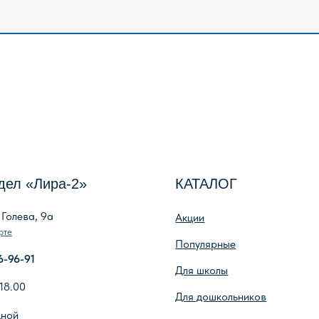
Лира-2»
КАТАЛОГ
И
, 9а
Акции
О 
Популярные
О
Для школы
Ре
Для дошкольников
Оп
Игры, пазлы, канцтовары
По
О Перми и Пермском крае
Оп
Все товары