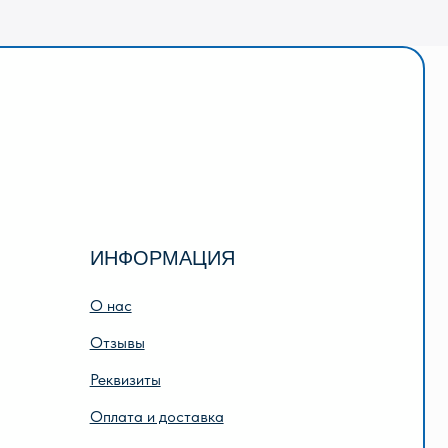
НФОРМАЦИЯ
нас
тзывы
квизиты
лата и доставка
дарочный сертификат
исание игр