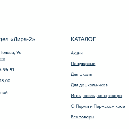
Лира-2»
КАТАЛОГ
И
, 9а
Акции
О 
Популярные
О
Для школы
Ре
Для дошкольников
Оп
Игры, пазлы, канцтовары
По
О Перми и Пермском крае
Оп
Все товары