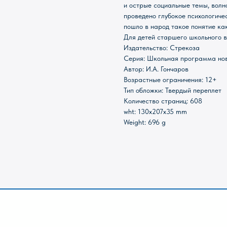
и острые социальные темы, волно
проведено глубокое психологиче
пошло в народ такое понятие ка
Для детей старшего школьного в
Издательство: Стрекоза
Серия: Школьная программа но
Автор: И.А. Гончаров
Возрастные ограничения: 12+
ИКИ
КАНЦТОВАРЫ
Тип обложки: Твердый переплет
Количество страниц: 608
ПАЗЛЫ
ИГРЫ
ПОИСК
wht: 130x207x35 mm
Weight: 696 g