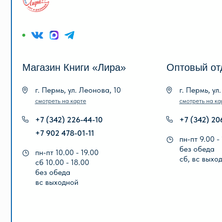
Магазин Книги «Лира»
Оптовый отдел «
г. Пермь, ул. Леонова, 10
г. Пермь, ул. Голева
смотреть на карте
смотреть на карте
+7 (342) 226-44-10
+7 (342) 206-96-91
+7 902 478-01-11
пн-пт 9.00 - 18.00
без обеда
пн-пт 10.00 - 19.00
сб, вс выходной
сб 10.00 - 18.00
без обеда
вс выходной
ООО «Лира-2»
Публичная оферта
Политика конфиденциальности
ИНН 5905042366
ОГРН 1025901223622
© 2013-2024 ООО «Лира-2»