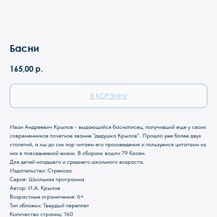
Басни
165,00
р.
В КОРЗИНУ
Иван Андреевич Крылов - выдающийся баснописец, получивший еще у своих
современников почетное звание "дедушка Крылов". Прошло уже более двух
столетий, а мы до сих пор читаем его произведения и пользуемся цитатами из
них в повседневной жизни. В сборник вошли 79 басен.
Для детей младшего и среднего школьного возраста.
Магазин Книги «Лира»
Издательство: Стрекоза
Серия: Школьная программа
г. Пермь, ул. Леонова, 10
Автор: И.А. Крылов
смотреть на карте
Возрастные ограничения: 6+
Тип обложки: Твердый переплет
+7 (342) 226-44-10
Количество страниц: 160