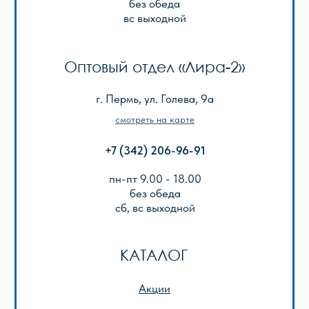
Игры, пазлы, канцтовары
О Перми и Пермском крае
Все товары
ИНФОРМАЦИЯ
О нас
Отзывы
Реквизиты
Оплата и доставка
Подарочный сертификат
Описание игр
ООО «Лира-2»
ИНН 5905042366
ОГРН 1025901223622
Публичная оферта
Политика конфиденциальности