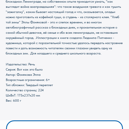
блокадном Ленинграде, на собственном опыте приходится узнать, "как
выглядит война взаправдашняя": что такое воздушная тревога и как тушить
"зажигалку", каким бывает настоящий голод и что, оказывается, оладьи
можно приготовить из кофейной гущи, а студень - из столярного клея. "Хлеб
той зимы" Эллы Фоняковой - это и слепок времени, и во многом
автобиографичный рассказ о блокадных днях, и пронзительная история о
самой обычной девочке, её семье и обо всех ленинградцах, не оставивших
Магазин Книги «Лира»
окружённый город. .Иллюстрации к книге создала Людмила Пипченко -
художница, которой с поразительной точностью удалось передать настроение
г. Пермь, ул. Леонова, 10
повести и дать возможность читателям своими глазами увидеть одну из
блокадных зим. .Для младшего и среднего школьного возраста.
смотреть на карте
+7 (342) 226-44-10
Издательство: Речь
+7 902 478-01-11
Серия: Вот как это было
Автор: Фонякова Элла
пн-пт 10.00 - 19.00
Возрастные ограничения: 6+
сб 10.00 - 18.00
Тип обложки: Твердый переплет
без обеда
вс выходной
Количество страниц: 224
ШxВxТ: 175x237x20 мм
Вес: 600 г
Оптовый отдел «Лира-2»
г. Пермь, ул. Голева, 9а
смотреть на карте
+7 (342) 206-96-91