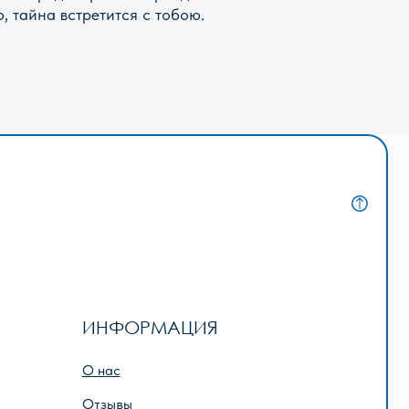
, тайна встретится с тобою.
НФОРМАЦИЯ
нас
тзывы
квизиты
лата и доставка
дарочный сертификат
исание игр