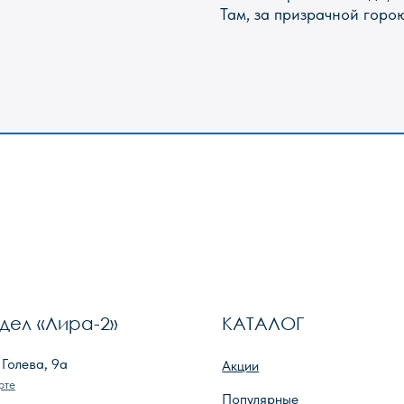
Там, за призрачной горою
Лира-2»
КАТАЛОГ
И
, 9а
Акции
О 
Популярные
О
Для школы
Ре
Для дошкольников
Оп
Игры, пазлы, канцтовары
По
О Перми и Пермском крае
Оп