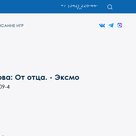
+7 (342) 226-44-
10
ва: От отца. - Эксмо
09-4