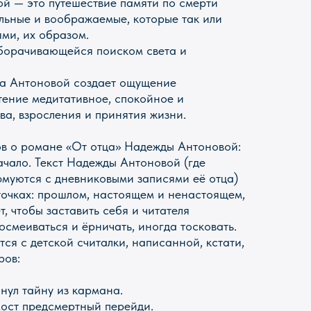
й — это путешествие памяти по смерти
альные и воображаемые, которые так или
ями, их образом.
оборачивающейся поиском света и
а Антоновой создает ощущение
Чтение медитативное, спокойное и
ва, взросления и принятия жизни.
в о романе «От отца» Надежды Антоновой:
ачало. Текст Надежды Антоновой (где
муются с дневниковыми записями её отца)
 точках: прошлом, настоящем и ненастоящем,
, чтобы заставить себя и читателя
посмеиваться и ёрничать, иногда тосковать.
ся с детской считалки, написанной, кстати,
ров:
нул тайну из кармана.
мост предсмертный перейди.