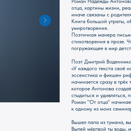
Роман Надежды Антоново
отца, картины жизни, ре
иначе связаны с родител
Книга большой утраты, 
умиротворения.
Поэтичная манера письм
стихотворения в прозе. 
погружающее в мир детст
Поэт Дмитрий Воденнико
«У каждого текста своё н
эссеистика и фикшен риф
начинается сразу в трёх
которое Антонова создаёт
стыдиться и удивляться, 
Роман "От отца" начинает
к одному из моих семина
КИ
КАНЦТОВАРЫ
ПАЗЛЫ
ИГРЫ
Вышел папа из тумана, вы
ПОИСК
Выпей мёртвой ты воды, 