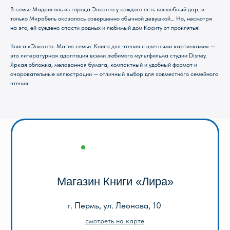
В семье Мадригаль из города Энканто у каждого есть волшебный дар, и
г. Пермь, ул. Леонова, 10
только Мирабель оказалось совершенно обычной девушкой… Но, несмотря
смотреть на карте
на это, ей суждено спасти родных и любимый дом Каситу от проклятья!
+7 (342) 226-44-10
Книга «Энканто. Магия семьи. Книга для чтения с цветными картинками» —
+7 902 478-01-11
это литературная адаптация всеми любимого мультфильма студии Disney.
Яркая обложка, мелованная бумага, компактный и удобный формат и
пн-пт 10.00 - 19.00
очаровательные иллюстрации — отличный выбор для совместного семейного
сб 10.00 - 18.00
без обеда
чтения!
вс выходной
Оптовый отдел «Лира-2»
г. Пермь, ул. Голева, 9а
смотреть на карте
+7 (342) 206-96-91
пн-пт 9.00 - 18.00
без обеда
сб, вс выходной
КАТАЛОГ