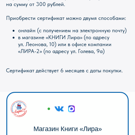
на сумму от 300 рублей.
Магазин Книги «Лира»
Приобрести сертификат можно двумя способами:
г. Пермь, ул. Леонова, 10
онлайн (с получением на электронную почту)
смотреть на карте
в магазине «КНИГИ Лира» (по адресу
+7 (342) 226-44-10
ул. Леонова, 10) или в офисе компании
+7 902 478-01-11
«ЛИРА-2» (по адресу ул. Голева, 9а)
пн-пт 10.00 - 19.00
сб 10.00 - 18.00
без обеда
вс выходной
Сертификат действует 6 месяцев с даты покупки.
Оптовый отдел «Лира-2»
г. Пермь, ул. Голева, 9а
смотреть на карте
+7 (342) 206-96-91
пн-пт 9.00 - 18.00
без обеда
сб, вс выходной