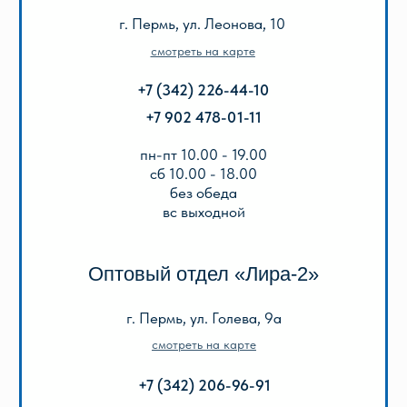
КАТАЛОГ
Акции
Популярные
Для школы
Для дошкольников
Игры, пазлы, канцтовары
О Перми и Пермском крае
Все товары
ИНФОРМАЦИЯ
О нас
Отзывы
Реквизиты
Оплата и доставка
Подарочный сертификат
Описание игр