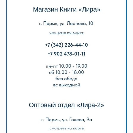
без обеда
сб, вс выходной
КАТАЛОГ
Акции
Популярные
Для школы
Для дошкольников
Игры, пазлы, канцтовары
О Перми и Пермском крае
Все товары
ИНФОРМАЦИЯ
О нас
Отзывы
Реквизиты
Оплата и доставка
Подарочный сертификат