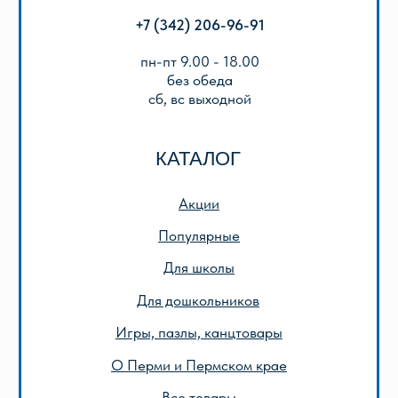
Описание игр
ООО «Лира-2»
ИНН 5905042366
ОГРН 1025901223622
Публичная оферта
Политика конфиденциальности
© 2013-2024 ООО «Лира-2»
Разработка сайта