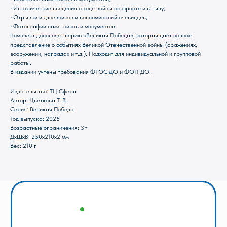
• Исторические сведения о ходе войны на фронте и в тылу;
• Отрывки из дневников и воспоминаний очевидцев;
• Фотографии памятников и монументов.
Комплект дополняет серию «Великая Победа», которая дает полное
Магазин Книги «Лира»
представление о событиях Великой Отечественной войны (сражениях,
вооружении, наградах и т.д.). Подходит для индивидуальной и групповой
г. Пермь, ул. Леонова, 10
работы.
В издании учтены требования ФГОС ДО и ФОП ДО.
смотреть на карте
+7 (342) 226-44-10
Издательство: ТЦ Сфера
+7 902 478-01-11
Автор: Цветкова Т. В.
Серия: Великая Победа
пн-пт 10.00 - 19.00
Год выпуска: 2025
сб 10.00 - 18.00
без обеда
Возрастные ограничения: 3+
вс выходной
ДxШxВ: 250x210x2 мм
Вес: 210 г
Оптовый отдел «Лира-2»
г. Пермь, ул. Голева, 9а
смотреть на карте
+7 (342) 206-96-91
пн-пт 9.00 - 18.00