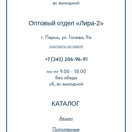
Игры, пазлы, канцтовары
О Перми и Пермском крае
Все товары
ИНФОРМАЦИЯ
О нас
Отзывы
Реквизиты
Оплата и доставка
Подарочный сертификат
Описание игр
ООО «Лира-2»
ИНН 5905042366
ОГРН 1025901223622
Публичная оферта
Политика конфиденциальности