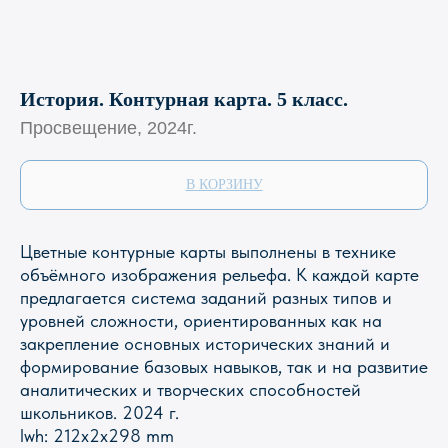
История. Контурная карта. 5 класс.
Просвещение, 2024г.
В КОРЗИНУ
Цветные контурные карты выполнены в технике
объёмного изображения рельефа. К каждой карте
предлагается система заданий разных типов и
уровней сложности, ориентированных как на
Магазин Книги «Лира»
закрепление основных исторических знаний и
формирование базовых навыков, так и на развитие
г. Пермь, ул. Леонова, 10
аналитических и творческих способностей
смотреть на карте
школьников. 2024 г.
+7 (342) 226-44-10
lwh: 212x2x298 mm
+7 902 478-01-11