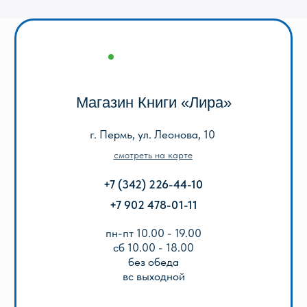
сб 10.00 - 18.00
без обеда
вс выходной
Оптовый отдел «Лира-2»
г. Пермь, ул. Голева, 9а
смотреть на карте
+7 (342) 206-96-91
пн-пт 9.00 - 18.00
без обеда
сб, вс выходной
КАТАЛОГ
Акции
Популярные
Для школы
Для дошкольников
Игры, пазлы, канцтовары
О Перми и Пермском крае