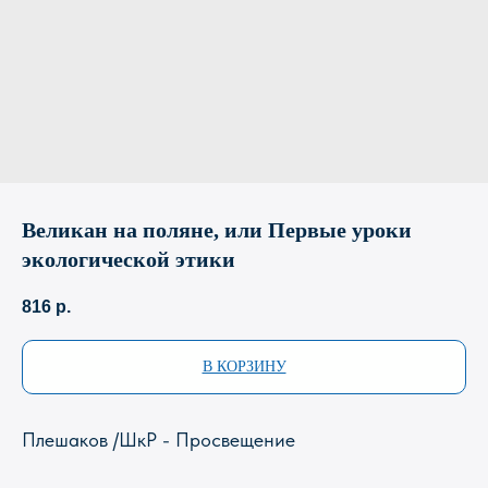
Великан на поляне, или Первые уроки
экологической этики
816
р.
Магазин Книги «Лира»
г. Пермь, ул. Леонова, 10
В КОРЗИНУ
смотреть на карте
+7 (342) 226-44-10
Плешаков /ШкР - Просвещение
+7 902 478-01-11
пн-пт 10.00 - 19.00