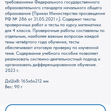
требованиями Федерального государственного
образовательного стандарта начального общего
образования (Приказ Министерства просвещения
РФ № 286 от 31.05.2021 г.). Содержит тексты
проверочных работ и тесты по курсу математики
для 4 класса. Проверочные работы составлены по
Магазин Книги «Лира»
отдельным, наиболее важным вопросам каждой
темы четвёртого года обучения, тесты
г. Пермь, ул. Леонова, 10
смотреть на карте
обеспечивают итоговую проверку по изученной
теме. Содержание учебного пособия позволяет
+7 (342) 226-44-10
реализовать системно-деятельностный подход и
+7 902 478-01-11
организовать дифференцированное обучение.
пн-пт 10.00 - 19.00
2023 г.
сб 10.00 - 18.00
без обеда
вс выходной
ДxШxВ: 165x6x212 мм
Вес: 90 г
Оптовый отдел «Лира-2»
г. Пермь, ул. Голева, 9а
смотреть на карте